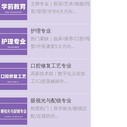
王牌专业｜双语/艺术/体能/托
育/管理/升学6大方向
北京各大幼儿园、早教机构定
向输送，就业率100%，可考
护理专业
教师资格证
热门紧缺｜临床/康养/口腔/母
婴/中医康复5大方向
医院、社区卫生中心、月子中
心、康养机构直招，工作稳
口腔修复工艺专业
定、薪资优厚
高薪技术岗｜数字化义齿加
工/口腔器械操作
行业年增长15%+，技能越老
越吃香，工作环境好
眼视光与配镜专业
刚需热门 | 医学验光/眼镜定
配/近视防控
眼科机构、连锁视光门店、视