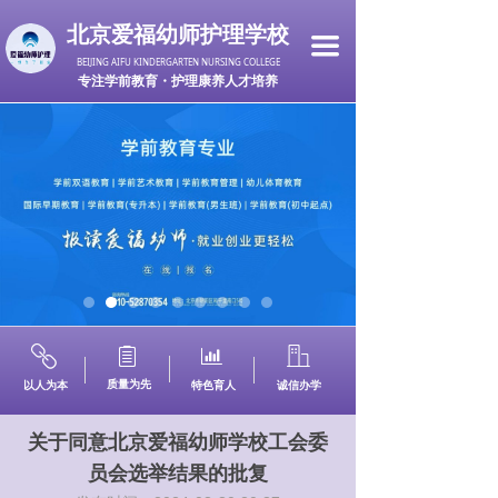
北京爱福幼师护理学校
끀
BEIJING AIFU KINDERGARTEN NURSING COLLEGE
专注学前教育・护理康养人才培养
ꁓ
ꁩ
ꀄ
ꀶ
质量为先
以人为本
特色育人
诚信办学
关于同意北京爱福幼师学校工会委
员会选举结果的批复