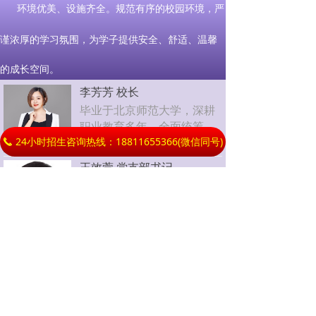
环境优美、设施齐全。规范有序的校园环境，严
谨浓厚的学习氛围，为学子提供安全、舒适、温馨
的成长空间。
李芳芳 校长
毕业于北京师范大学，深耕
职业教育多年，全面统筹学
24小时招生咨询热线：18811655366(微信同号)
校办学管理与人才培养工
끅
作。
王效萱 党支部书记
硕士研究生学历，负责校园
党建建设、校风德育与校园
综合管理工作。
李勇 副校长
分管学校招生办公室、就业
指导中心，专注生源规划与
校企就业对接工作。